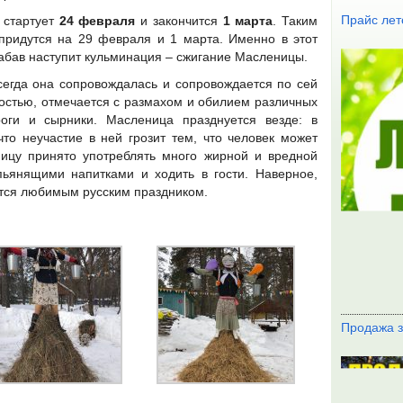
Прайс лет
 стартует
24 февраля
и закончится
1 марта
. Таким
придутся на 29 февраля и 1 марта. Именно в этот
абав наступит кульминация – сжигание Масленицы.
сегда она сопровождалась и сопровождается по сей
остью, отмечается с размахом и обилием различных
роги и сырники. Масленица празднуется везде: в
что неучастие в ней грозит тем, что человек может
ницу принято употреблять много жирной и вредной
пьянящими напитками и ходить в гости. Наверное,
ется любимым русским праздником.
Продажа з