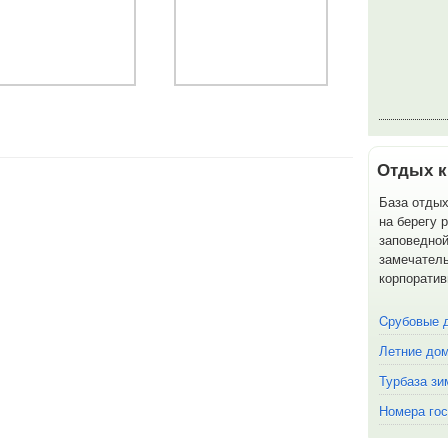
Отдых к
База отды
на берегу 
заповедной
замечатель
корпоратив
Cрубовые 
Летние до
Турбаза зи
Номера гос